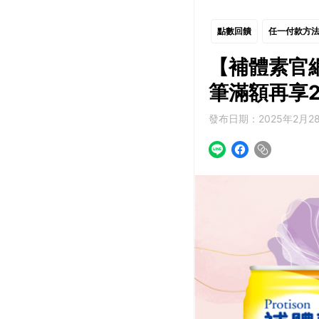
點數回饋
任一付款方
【補體素官網】
筆滿額再享
發布日期：2025年2月28日