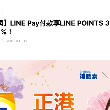
法
LINE Pay付款享LINE POINTS
2%！
16:00 GMT+00