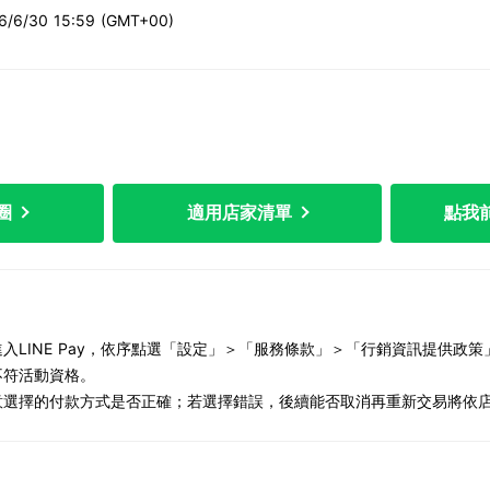
26/6/30 15:59 (GMT+00)
圈
適用店家清單
點我
入LINE Pay，依序點選「設定」＞「服務條款」＞「行銷資訊提供政
不符活動資格。
意選擇的付款方式是否正確；若選擇錯誤，後續能否取消再重新交易將依