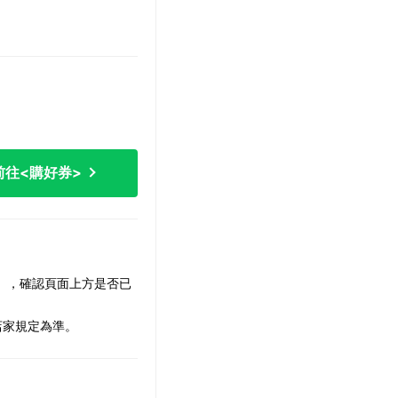
前往<購好券>
策」，確認頁面上方是否已
店家規定為準。