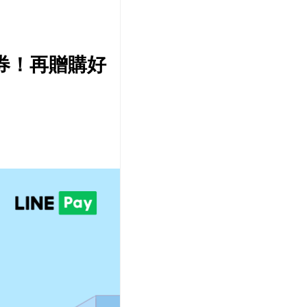
惠券！再贈購好